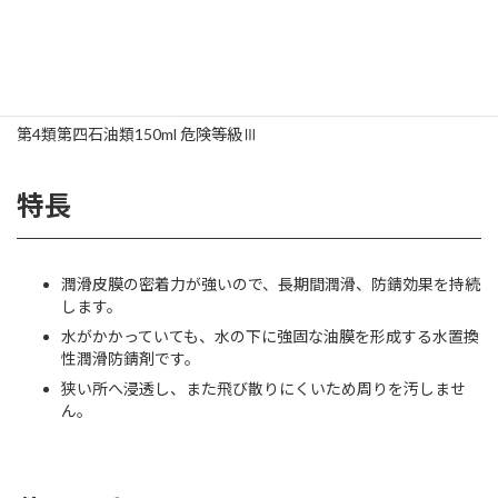
ジェットルーブ
第4類第四石油類150ml 危険等級Ⅲ
特長
潤滑皮膜の密着力が強いので、長期間潤滑、防錆効果を持続
します。
水がかかっていても、水の下に強固な油膜を形成する水置換
性潤滑防錆剤です。
狭い所へ浸透し、また飛び散りにくいため周りを汚しませ
ん。