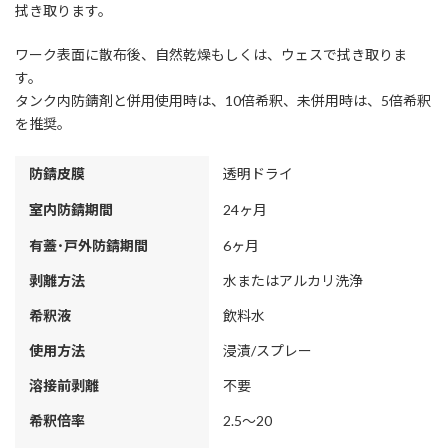
拭き取ります。
ワーク表面に散布後、自然乾燥もしくは、ウェスで拭き取りま
す。
タンク内防錆剤と併用使用時は、10倍希釈、未併用時は、5倍希釈
を推奨。
防錆皮膜
透明ドライ
室内防錆期間
24ヶ月
有蓋･戸外防錆期間
6ヶ月
剥離方法
水またはアルカリ洗浄
希釈液
飲料水
使用方法
浸漬/スプレー
溶接前剥離
不要
希釈倍率
2.5～20