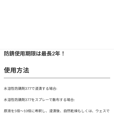
為、既存商品よりも人体・環境面に良い！
タンク内防錆剤との併用も可能！
長時間加工する際、表面に本製品を散布する事で更に防錆力がア
ップ！
防錆使用期限は最長2年！
使用方法
水溶性防錆剤377で浸漬する場合:
水溶性防錆剤377をスプレーで散布する場合:
原液を5倍～10倍に希釈し、浸漬後、自然乾燥もしくは、ウェスで